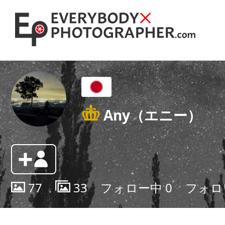
Any（エニー）
77
33
フォロー中
0
フォロ