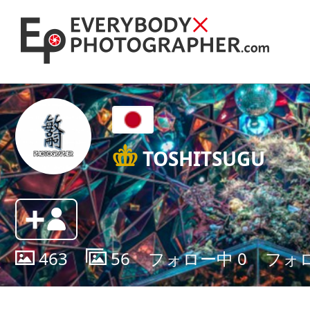
TOSHITSUGU
463
56
フォロー中
0
フォ