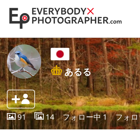
あるる
91
14
フォロー中
1
フォロ