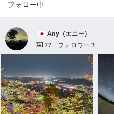
フォロー中
Any（エニー）
77
フォロワー
3