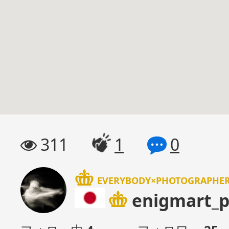
311
1
0
EVERYBODY×PHOTOGRAPH
enigmart_