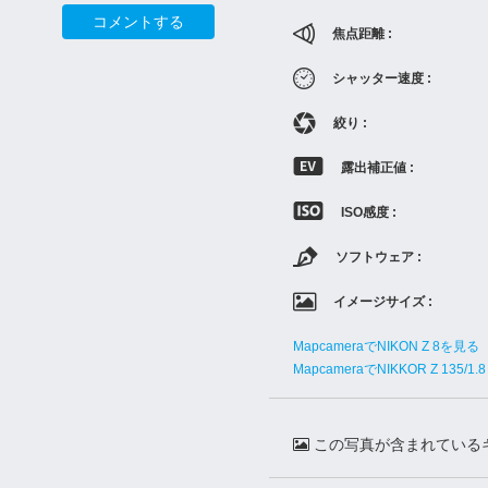
コメントする
焦点距離 :
シャッター速度 :
絞り :
露出補正値 :
ISO感度 :
ソフトウェア :
イメージサイズ :
MapcameraでNIKON Z 8を見る
MapcameraでNIKKOR Z 135/1.
この写真が含まれている