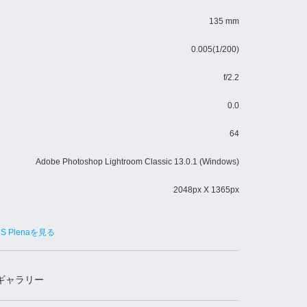
135 mm
0.005(1/200)
f/2.2
0.0
64
Adobe Photoshop Lightroom Classic 13.0.1 (Windows)
2048px X 1365px
8 S Plenaを見る
ギャラリー