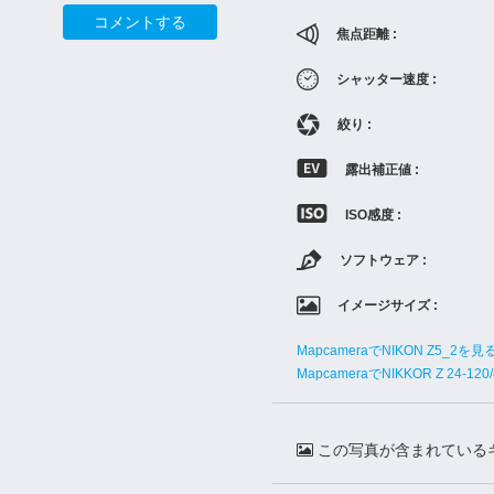
コメントする
焦点距離 :
シャッター速度 :
絞り :
露出補正値 :
ISO感度 :
ソフトウェア :
イメージサイズ :
MapcameraでNIKON Z5_2を見
MapcameraでNIKKOR Z 24-12
この写真が含まれている