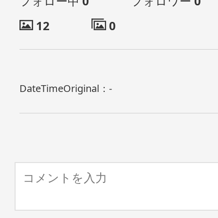
フォロー中
0
フォロワー
0
12
0
DateTimeOriginal：
-