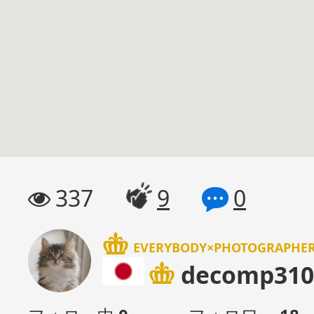
337
9
0
EVERYBODY×PHOTOGRAPH
decomp310