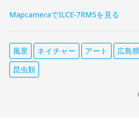
MapcameraでILCE-7RM5を見る
風景
ネイチャー
アート
広島
昆虫類