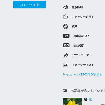
コメントする
焦点距離 :
シャッター速度 :
絞り :
露出補正値 :
ISO感度 :
ソフトウェア :
イメージサイズ :
MapcameraでNIKON Dfを見る
この写真が含まれている
花