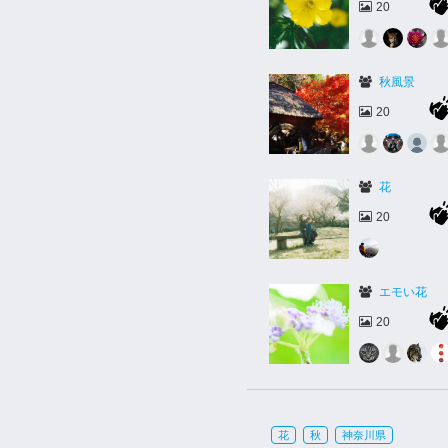
20
秋風景
20
花
20
エモい花
20
花
秋
神奈川県