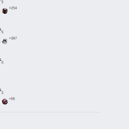
5
+254
5
+387
0
3
+56