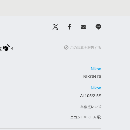
この写真を報告する
数
4
Nikon
NIKON Df
Nikon
Ai 105/2.5S
単焦点レンズ
ニコンF MF(F･Ai系)