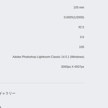
105 mm
0.0005(1/2000)
f/2.5
0.0
100
Adobe Photoshop Lightroom Classic 14.5.1 (Windows)
3000px X 4507px
ギャラリー