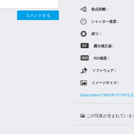
焦点距離 :
コメントする
シャッター速度 :
絞り :
露出補正値 :
ISO感度 :
ソフトウェア :
イメージサイズ :
MapcameraでNIKON D7500を
この写真が含まれている