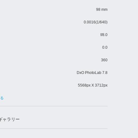
98 mm
0.0016(1/640)
f/8.0
0.0
360
DxO PhotoLab 7.8
5568px X 3712px
見る
ギャラリー