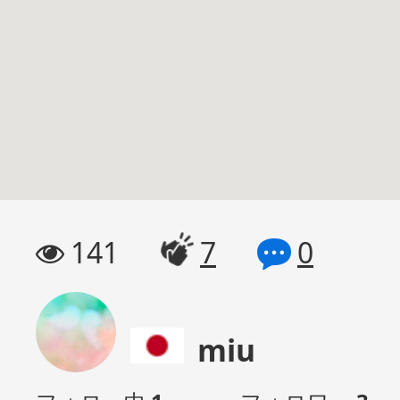
141
7
0
miu