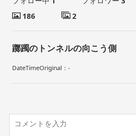
フォロー中
1
フォロワー
3
186
2
躑躅のトンネルの向こう側
DateTimeOriginal：
-