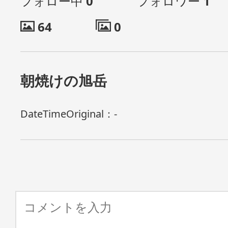
フォロー中
0
フォロワー
1
64
0
朝焼けの旭岳
DateTimeOriginal：
-