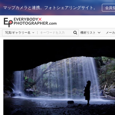
マップカメラと連携。フォトシェアリングサイト。
会員
写真/ギャラリー名
機材リスト
メー
Risa
0
0