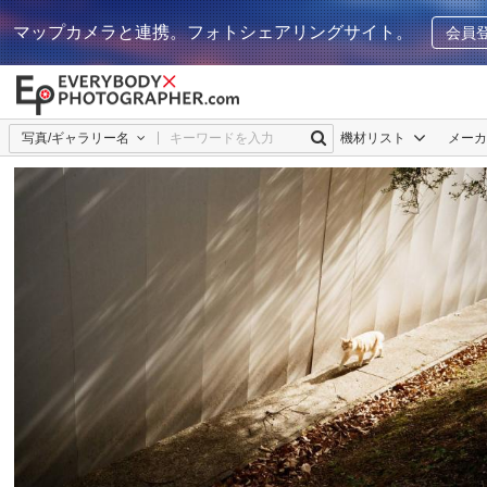
マップカメラと連携。フォトシェアリングサイト。
会員
写真/ギャラリー名
機材リスト
メー
yu
3
0