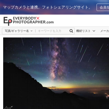
マップカメラと連携。フォトシェアリングサイト。
会員
写真/ギャラリー名
機材リスト
メー
xiu
7
0