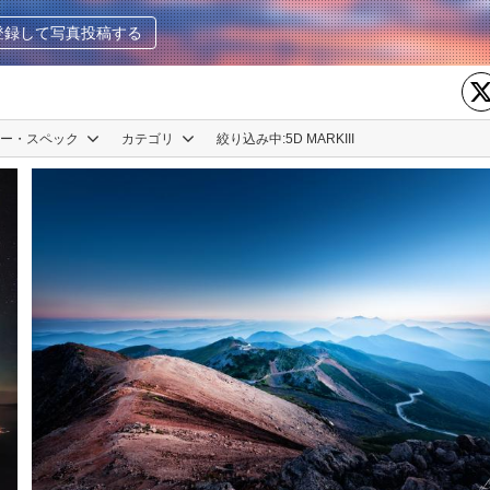
登録して写真投稿する
カー・スペック
カテゴリ
絞り込み中:
5D MARKIII
xiu
2
0