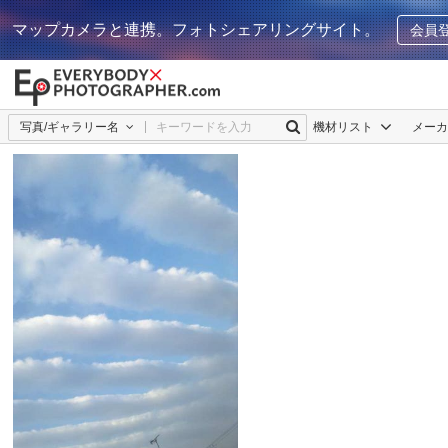
マップカメラと連携。フォトシェアリングサイト。
会員
写真/ギャラリー名
機材リスト
メー
d氏。
0
0