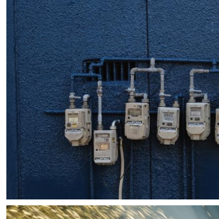
Hitaya
5
0