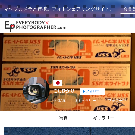
マップカメラと連携。フォトシェアリングサイト。
会員
こしひかり
フォロー
60 写真
0 ギャラリー
1
フォロー中
写真
ギャラリー