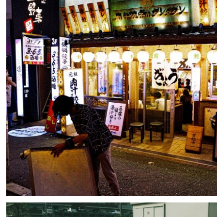
azuki
14
0