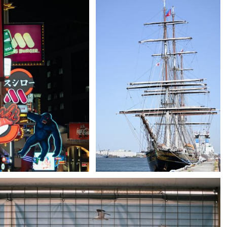
bigowl
5
0