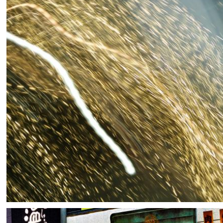
TK
13
0