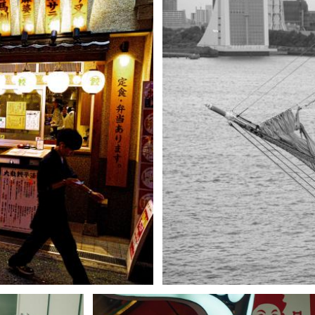
たくきむ
1
0