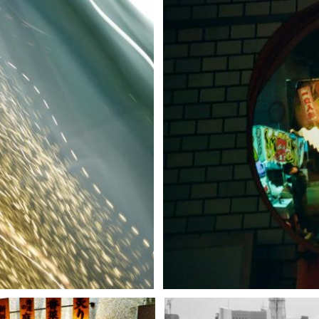
2i7
2
0