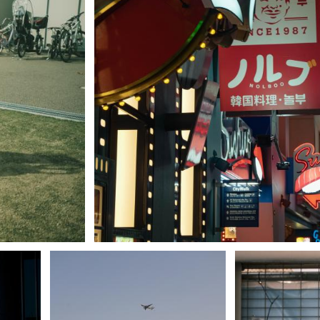
seikazu
2
0