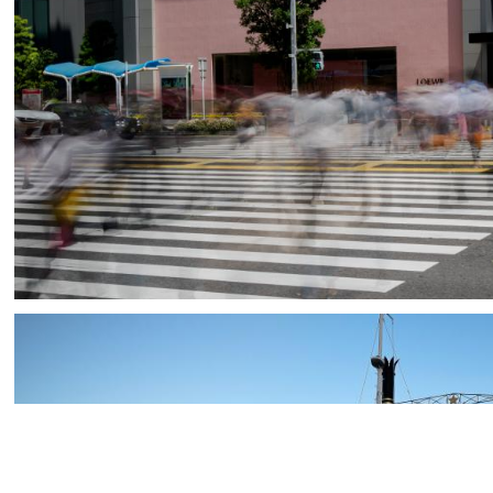
Takumi Fuji / フジタクミ
4
0