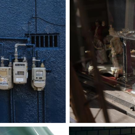
Map Camera
3
0