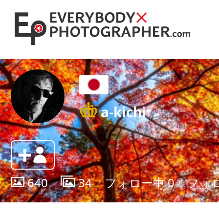
a-kichi
640
34
フォロー中
0
フォ