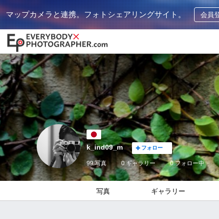
マップカメラと連携。フォトシェアリングサイト。
会員
k_ind09_m
フォロー
99 写真
0 ギャラリー
0
フォロー中
写真
ギャラリー