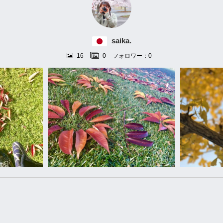
saika.
16
0
フォロワー：0