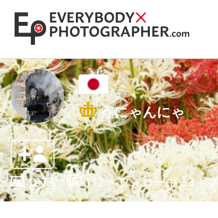
うにゃんにゃ
1073
112
フォロー中
33