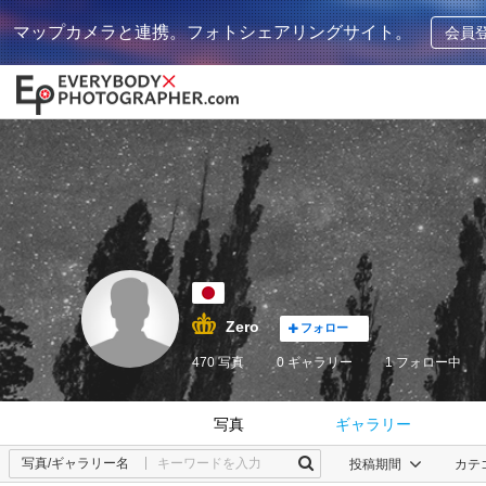
マップカメラと連携。フォトシェアリングサイト。
会員
Zero
フォロー
470 写真
0 ギャラリー
1
フォロー中
写真
ギャラリー
写真/ギャラリー名
投稿期間
カテ