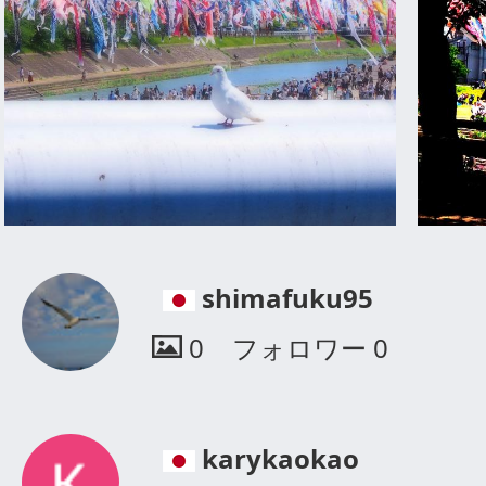
shimafuku95
0
フォロワー
0
karykaokao