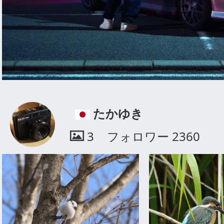
たかゆき
3
フォロワー
2360