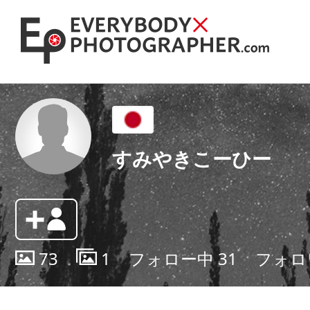
すみやきこーひー
73
1
フォロー中
31
フォロ