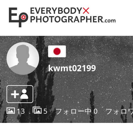
kwmt02199
13
5
フォロー中
0
フォロ