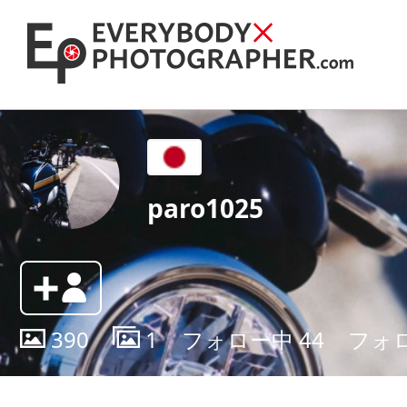
paro1025
390
1
フォロー中
44
フォ