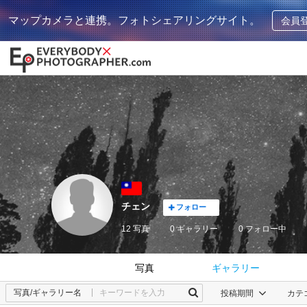
マップカメラと連携。フォトシェアリングサイト。
会員
チェン
フォロー
12 写真
0 ギャラリー
0
フォロー中
写真
ギャラリー
写真/ギャラリー名
投稿期間
カテ