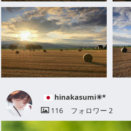
hinakasumi✳︎*
116
フォロワー
2