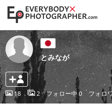
とみなが
18
2
フォロー中
0
フォロ