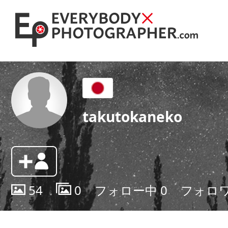
takutokaneko
54
0
フォロー中
0
フォロ