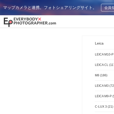
マップカメラと連携。フォトシェアリングサイト。
会員
Leica
LEICA M10-P 
LEICA CL (11
M8 (186)
LEICA M3 (72
LEICA M9-P (
C-LUX 3 (21)