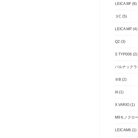
LEICA IIIF (8)
３C (5)
LEICA MP (4)
Q2 (3)
S TYP006 (2)
バルナックライ
ⅢB (2)
IA (1)
X VARIO (1)
M9モノクローム
LEICAM6 (1)