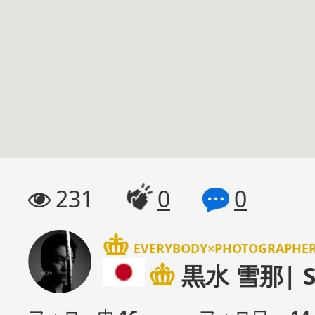
231
0
0
EVERYBODY×PHOTOGRAPH
黒水 雪那| Se