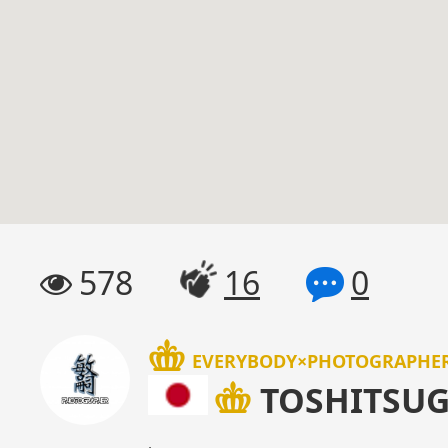
578
16
0
EVERYBODY×PHOTOGRAPH
TOSHITSU