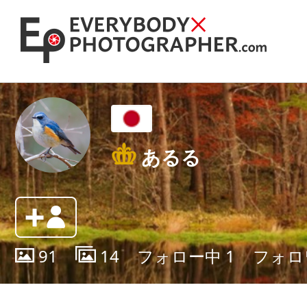
あるる
91
14
フォロー中
1
フォロ