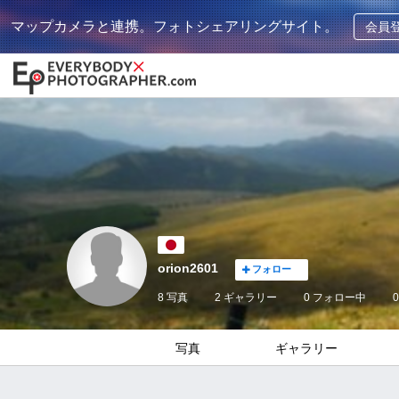
マップカメラと連携。フォトシェアリングサイト。
会員
orion2601
フォロー
8 写真
2 ギャラリー
0
フォロー中
0
写真
ギャラリー