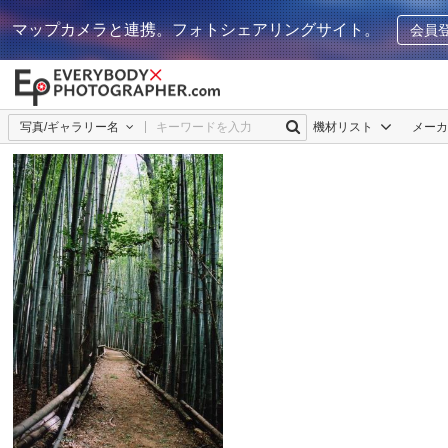
マップカメラと連携。フォトシェアリングサイト。
会員
写真/ギャラリー名
機材リスト
メー
仁(ｼﾞﾝ)
2
0