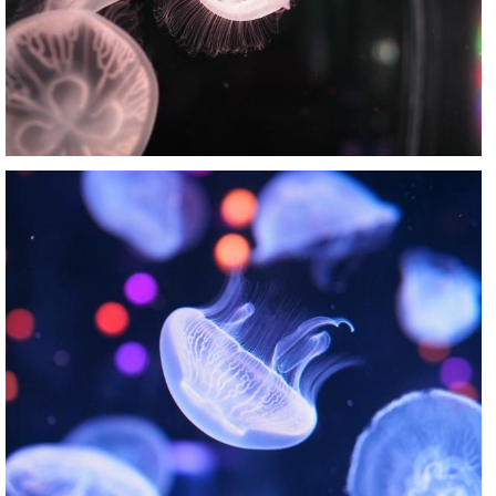
Nachumon
2
0