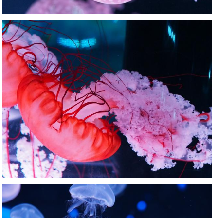
Nachumon
0
0
Nachumon
0
0