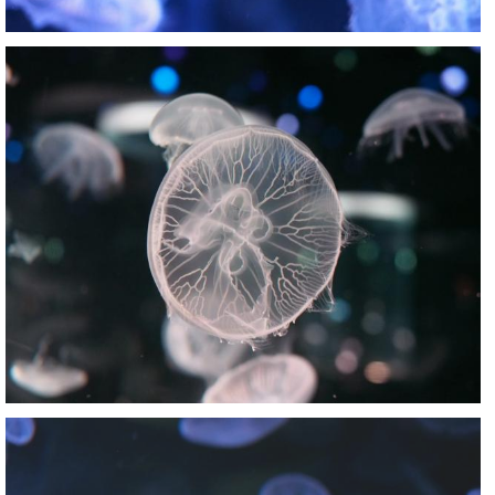
Nachumon
0
0
Nachumon
1
0