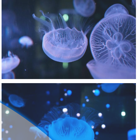
Nachumon
0
0