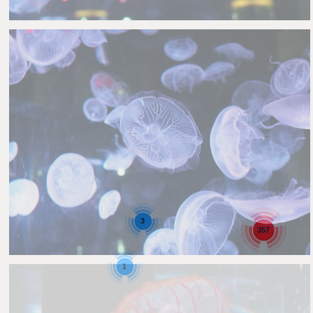
Nachumon
1
0
3
357
Nachumon
1
0
1