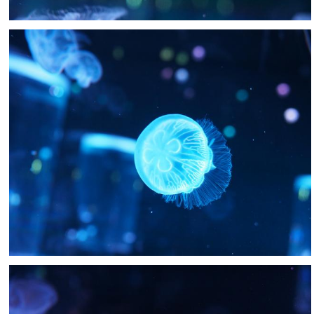
Nachumon
0
0
Nachumon
0
0