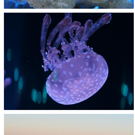
Nachumon
1
0
Nachumon
1
0