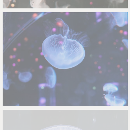
Nachumon
0
0
Nachumon
0
0