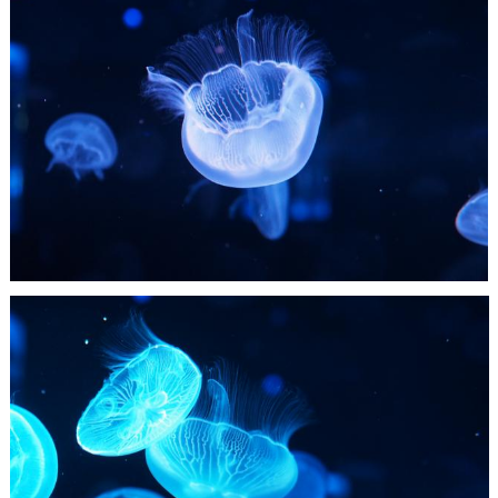
Nachumon
0
0