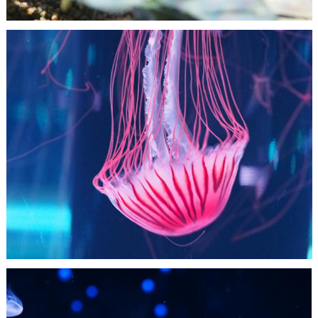
Nachumon
0
0
Nachumon
1
0