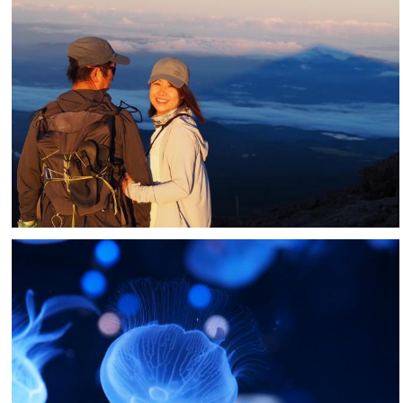
saa
2
0