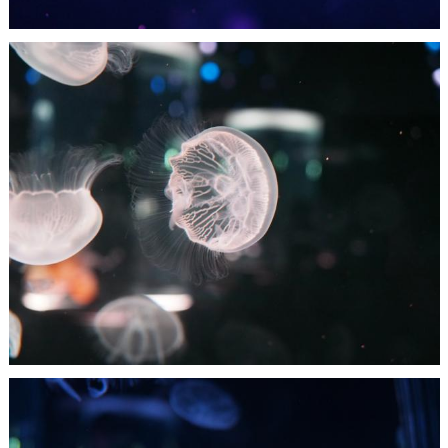
Nachumon
1
0
Nachumon
1
0