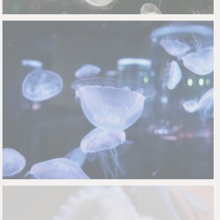
Nachumon
2
0
Nachumon
0
0