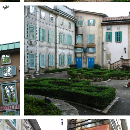
とばす
1
0