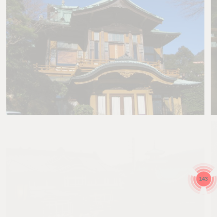
とばす
0
0
143