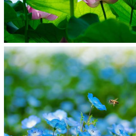
moshidon
3
0