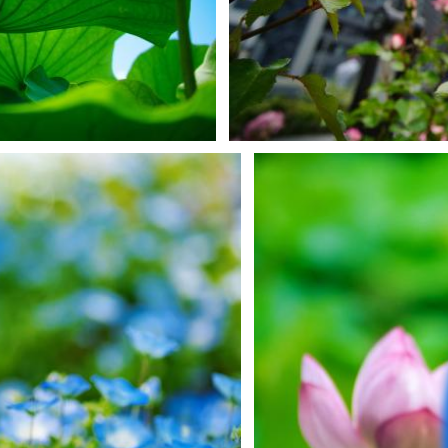
moshidon
0
0