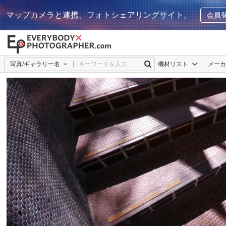
マップカメラと連携。フォトシェアリングサイト。
会員
写真/ギャラリー名
機材リスト
メー
なべなべ
1
0