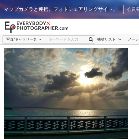
マップカメラと連携。フォトシェアリングサイト。
会員
写真/ギャラリー名
機材リスト
メー
cimogi
3
0