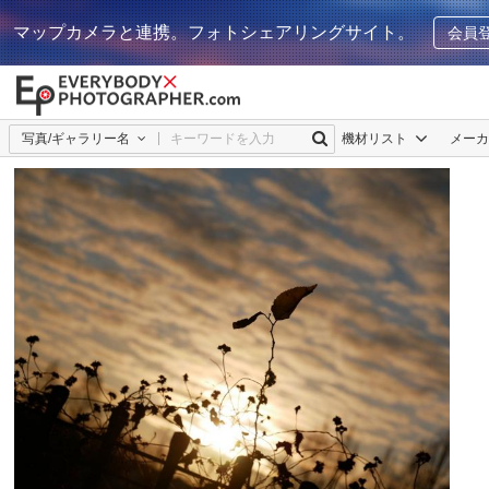
マップカメラと連携。フォトシェアリングサイト。
会員
写真/ギャラリー名
機材リスト
メー
Case_K
1
0