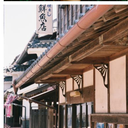
namaiki_una
3
0