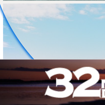
namaiki_una
3
0