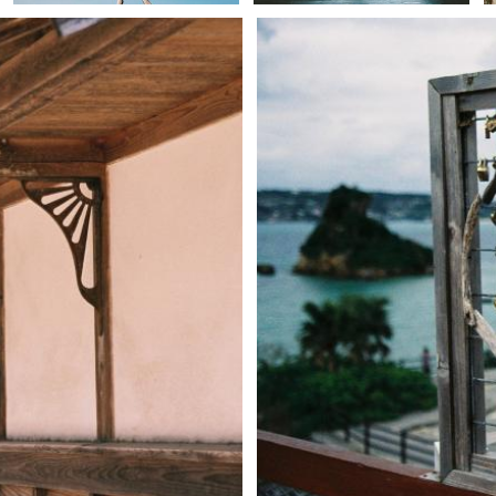
namaiki_una
3
0