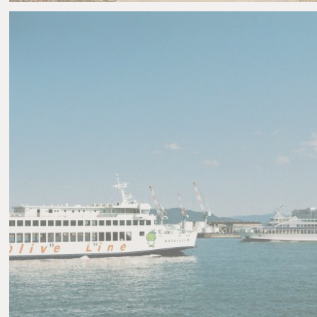
namaiki_una
2
0