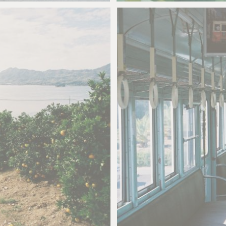
namaiki_una
9
0