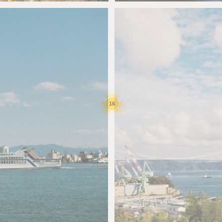
16
namaiki_una
3
0