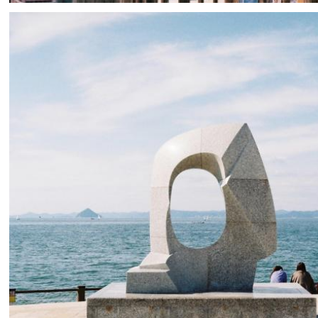
namaiki_una
2
0