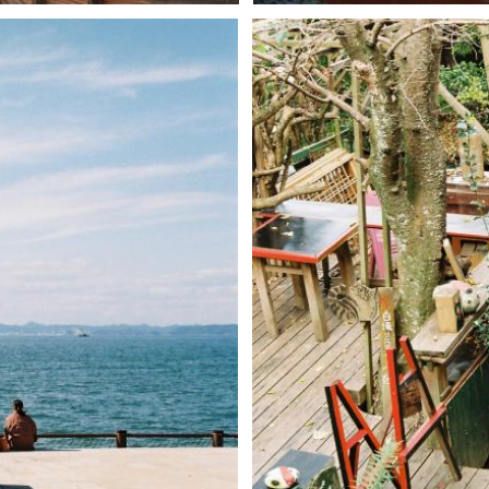
namaiki_una
3
0