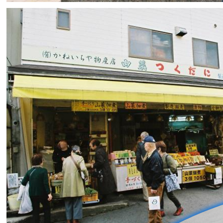
namaiki_una
2
0