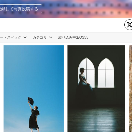
登録して写真投稿する
カー・スペック
カテゴリ
絞り込み中:
EOS55
黒水 雪那| Setsuna Kurouzu
1
黒水 雪那| Setsuna Kurouzu
5
0
0