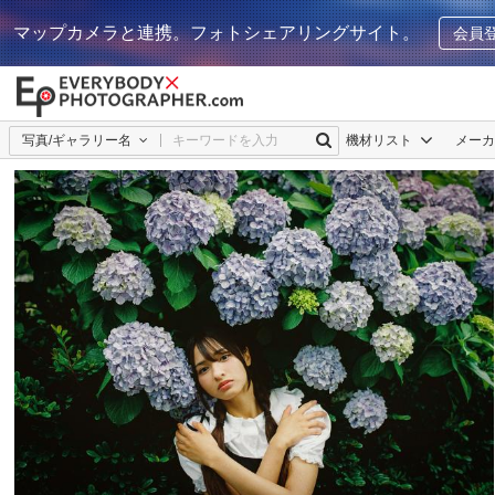
マップカメラと連携。フォトシェアリングサイト。
会員
写真/ギャラリー名
機材リスト
メー
黒水 雪那| Setsuna Kurouzu
1
0