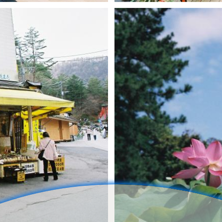
namaiki_una
3
0