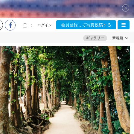
会員登録して写真投稿する
ログイン
ギャラリー
新着順
namaiki_una
2
0