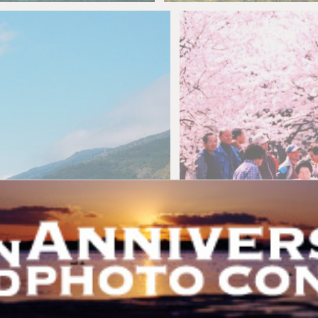
kouro
0
0