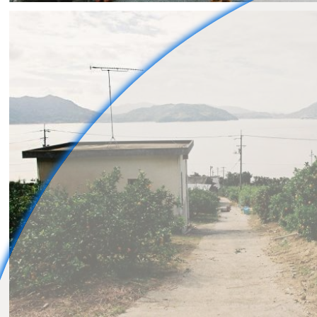
namaiki_una
2
0