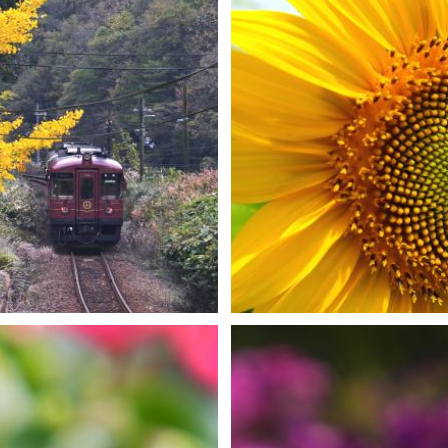
H-Mws
0
0