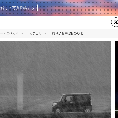
登録して写真投稿する
カー・スペック
カテゴリ
絞り込み中:
DMC-GH3
H-Mws
0
0