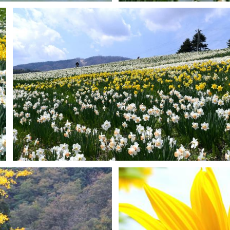
H-Mws
0
0