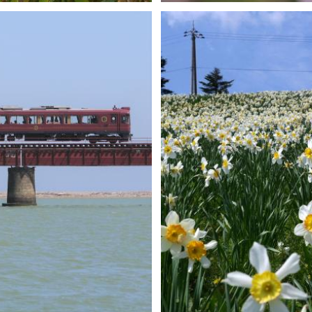
H-Mws
0
0