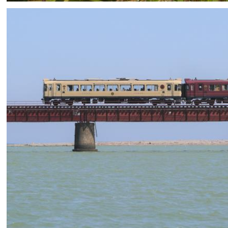
H-Mws
0
0