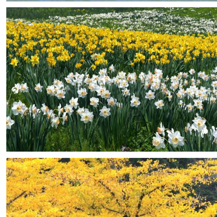
H-Mws
0
0