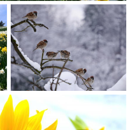
H-Mws
0
0