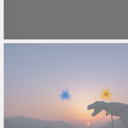
みぎー
0
0
33
1