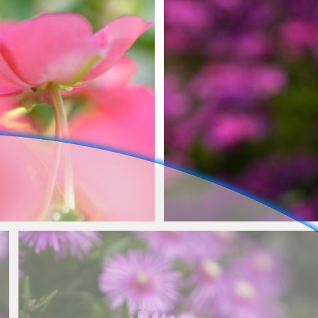
H-Mws
0
0