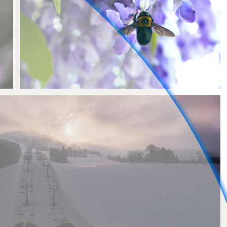
H-Mws
0
0