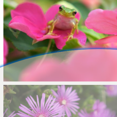
H-Mws
0
0