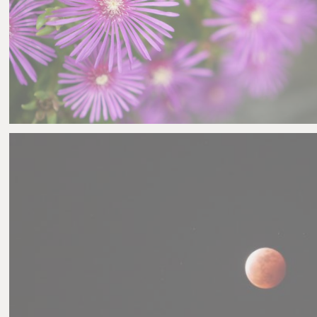
H-Mws
0
0