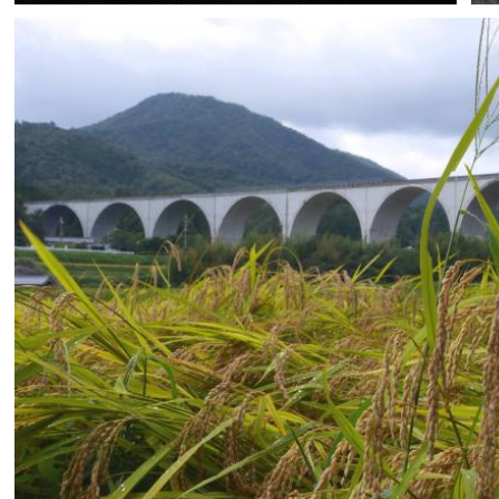
H-Mws
0
0