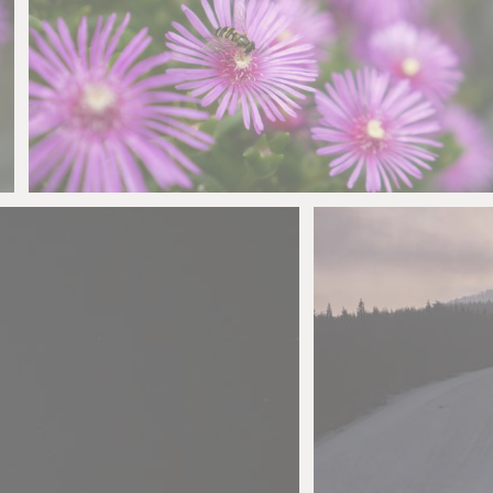
H-Mws
0
0