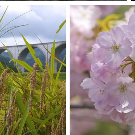
H-Mws
0
0