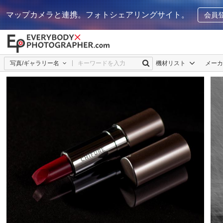
マップカメラと連携。フォトシェアリングサイト。
会員
写真/ギャラリー名
機材リスト
メー
raikatsu
0
0