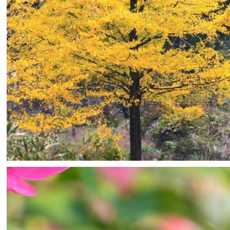
H-Mws
0
0