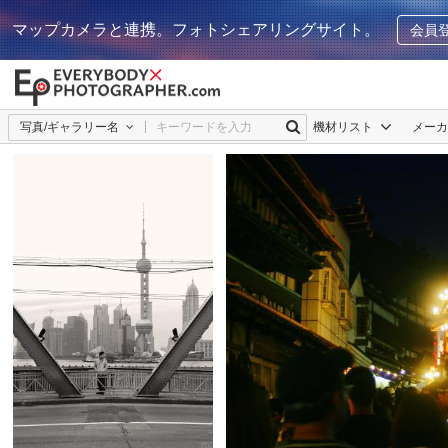
マップカメラと連携。フォトシェアリングサイト。
会員
写真/ギャラリー名
機材リスト
メー
Bowjack MOORE（某若夢話）
1
愚ララバイ
2
0
0