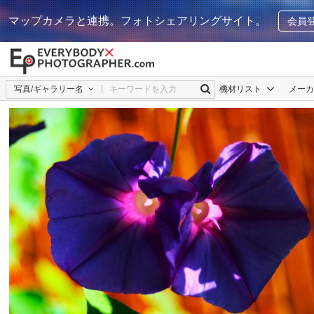
マップカメラと連携。フォトシェアリングサイト。
会員
写真/ギャラリー名
機材リスト
メー
ノラ
15
0