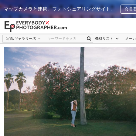
マップカメラと連携。フォトシェアリングサイト。
会員
写真/ギャラリー名
機材リスト
メー
Kasshy
2
0