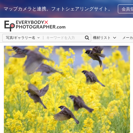
マップカメラと連携。フォトシェアリングサイト。
会員
写真/ギャラリー名
機材リスト
メー
仁
2
0