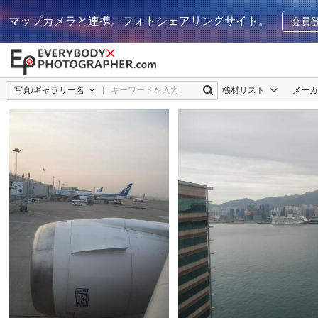
マップカメラと連携。フォトシェアリングサイト。
会員
写真/ギャラリー名
機材リスト
メー
ゆーや
0
ゆーや
0
0
0