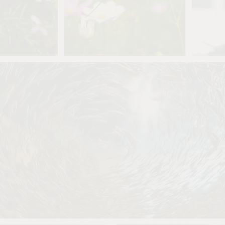
ねこすけ
3
ねこ
0
鴨助
3
0