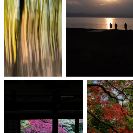
nagi
5
tatuya.
5
0
0