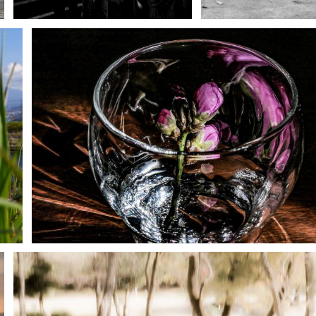
YI_3.8
0
りぃ。
1
0
James Tomo B.Suzuki
7
0