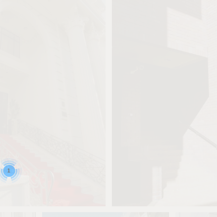
1
0
Ren
0
0
0