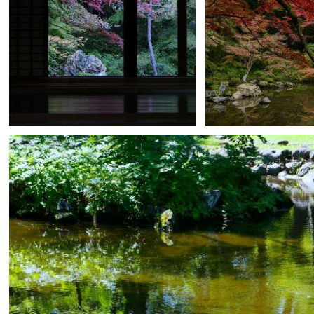
James Tomo B.Suzuki
5
James Tomo B.Suzuki
0