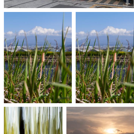
貞
2
0
南麓オヤヂ
0
南麓オヤヂ
0
0
0