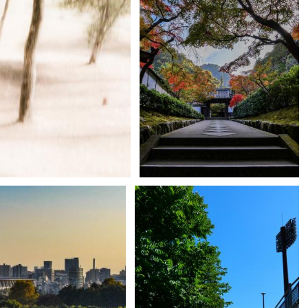
James Tomo B.Suzuki
11
0