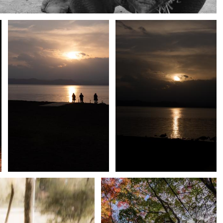
0
tatuya.
2
tatuya.
3
0
0