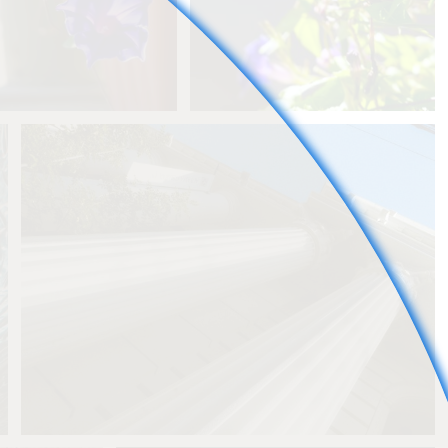
すけ
3
ねこすけ
4
0
0
Ren
0
0