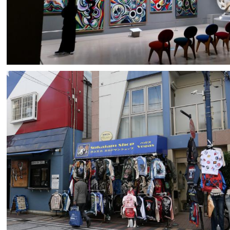
貞
2
0