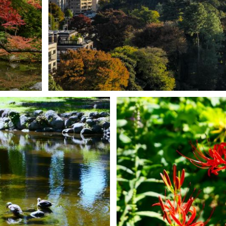
1
James Tomo B.Suzuki
3
0
0