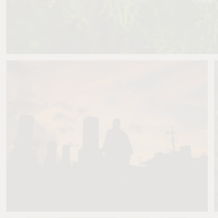
ねこすけ
2
0
しゅう
8
0