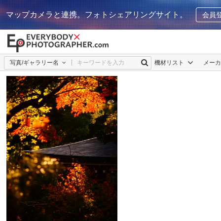
マップカメラと連携。フォトシェアリングサイト。
会員
写真/ギャラリー名
機材リスト
メー
CAVA
3
0